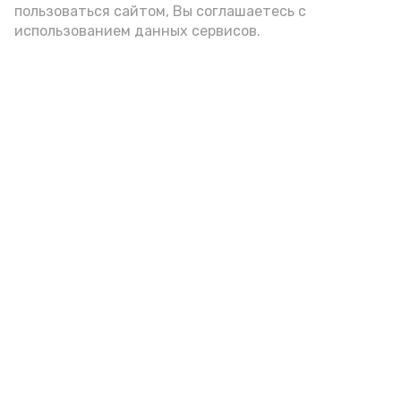
пользоваться сайтом, Вы соглашаетесь с
использованием данных сервисов.
Новости
Общество
Спорт
Культура
Здравоохранение
Политика
Происшествия
Экономика
Наука
Выборы 2022
Условия предоставления эфирного времени
Мы в соцсетях