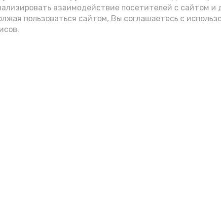
нализировать взаимодействие посетителей с сайтом и 
олжая пользоваться сайтом, Вы соглашаетесь с использ
исов.
Мы в соцсетях
вления
и