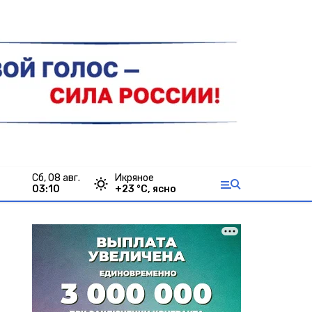
сб, 08 авг.
Икряное
03:10
+
23
°С,
ясно