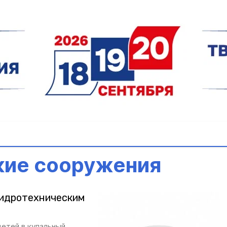
кие сооружения
гидротехническим
детей в купальный