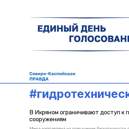
#
гидротехничес
В Икряном ограничивают доступ к 
сооружениям
Мера направлена на повышение безопасности 