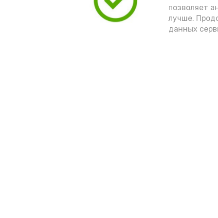
позволяет а
лучше. Прод
данных серв
Новости
Выборы 2022
Общество
Условия предоста
эфирного времен
Спорт
Культура