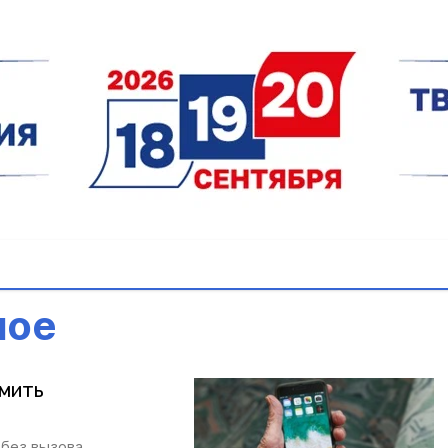
ное
рмить
 без вызова