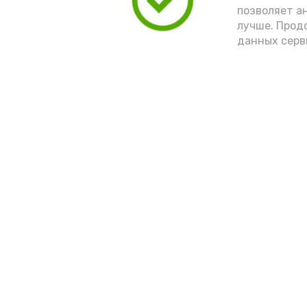
позволяет а
лучше. Прод
данных серв
Новости
Выборы 2022
Общество
Условия предоста
эфирного времен
Спорт
Культура