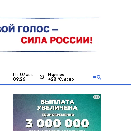
пт, 07 авг.
Икряное
09:26
+
28
°С,
ясно