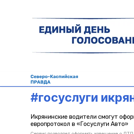
#
госуслуги икря
Икрянинские водители смогут офо
европротокол в «Госуслуги Авто»
Сервис позволяет оформить извещение о ДТП