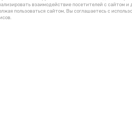
нализировать взаимодействие посетителей с сайтом и 
олжая пользоваться сайтом, Вы соглашаетесь с использ
исов.
Мы в соцсетях
вления
и