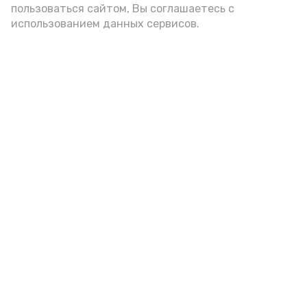
пользоваться сайтом, Вы соглашаетесь с
использованием данных сервисов.
Новости
Общество
Спорт
Культура
Здравоохранение
Политика
Происшествия
Экономика
Наука
Выборы 2022
Условия предоставления эфирного времени
Мы в соцсетях