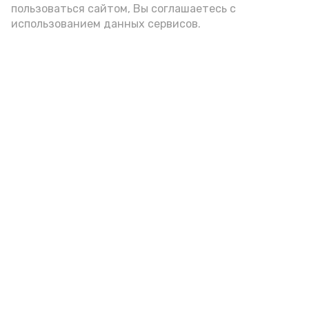
пользоваться сайтом, Вы соглашаетесь с
использованием данных сервисов.
Новости
Общество
Спорт
Культура
Здравоохранение
Политика
Происшествия
Экономика
Наука
Выборы 2022
Условия предоставления эфирного времени
Мы в соцсетях