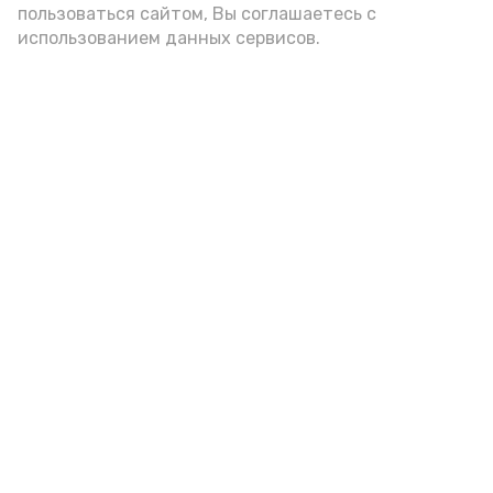
пользоваться сайтом, Вы соглашаетесь с
использованием данных сервисов.
Новости
Общество
Спорт
Культура
Здравоохранение
Политика
Происшествия
Экономика
Наука
Выборы 2022
Условия предоставления эфирного времени
Мы в соцсетях