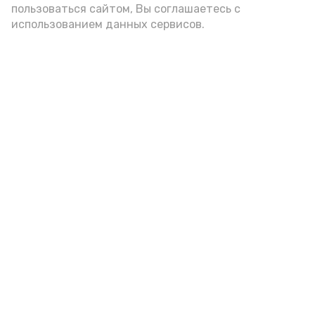
пользоваться сайтом, Вы соглашаетесь с
использованием данных сервисов.
Новости
Общество
Спорт
Культура
Здравоохранение
Политика
Происшествия
Экономика
Наука
Выборы 2022
Условия предоставления эфирного времени
Мы в соцсетях