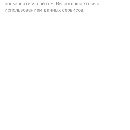
пользоваться сайтом, Вы соглашаетесь с
использованием данных сервисов.
Новости
Общество
Спорт
Культура
Здравоохранение
Политика
Происшествия
Экономика
Наука
Выборы 2022
Условия предоставления эфирного времени
Мы в соцсетях