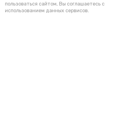
пользоваться сайтом, Вы соглашаетесь с
использованием данных сервисов.
Новости
Общество
Спорт
Культура
Здравоохранение
Политика
Происшествия
Экономика
Наука
Выборы 2022
Условия предоставления эфирного времени
Мы в соцсетях