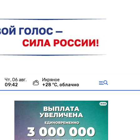
чт, 06 авг.
Икряное
09:42
+
28
°С,
облачно