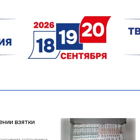
ении взятки
тношении сотрудника