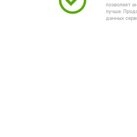
позволяет а
лучше. Прод
данных серв
Новости
Выборы 2022
Общество
Условия предоста
эфирного времен
Спорт
Культура