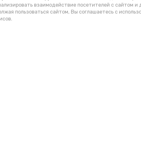
нализировать взаимодействие посетителей с сайтом и 
олжая пользоваться сайтом, Вы соглашаетесь с использ
исов.
Мы в соцсетях
вления
и