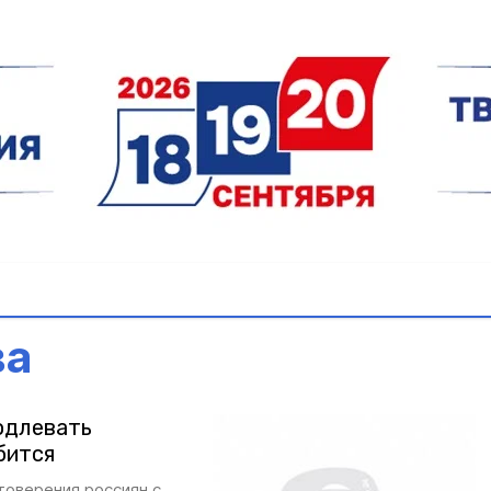
ва
одлевать
бится
товерения россиян с