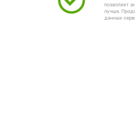
позволяет а
лучше. Прод
данных серв
Новости
Выборы 2022
Общество
Условия предоста
эфирного времен
Спорт
Культура