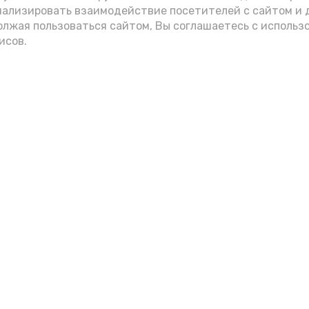
нализировать взаимодействие посетителей с сайтом и 
олжая пользоваться сайтом, Вы соглашаетесь с использ
исов.
Мы в соцсетях
вления
и