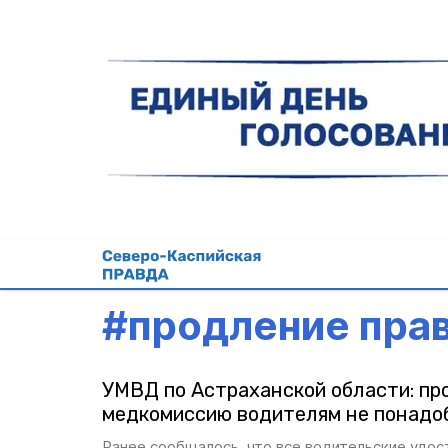
#
продление пра
УМВД по Астраханской области: пр
медкомиссию водителям не понадо
Ранее сообщалось, что все водительские удос