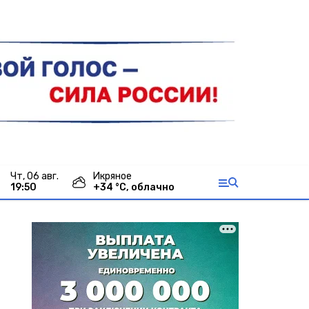
чт, 06 авг.
Икряное
19:50
+
34
°С,
облачно