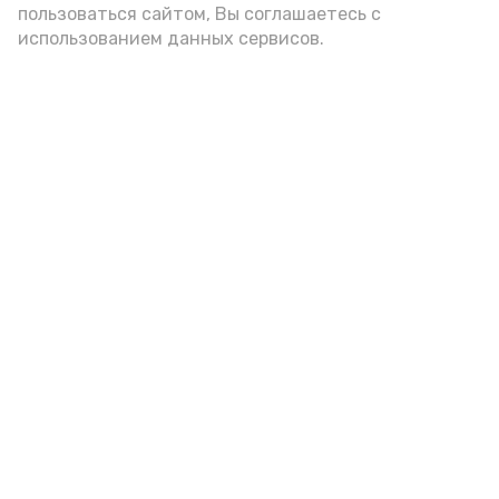
пользоваться сайтом, Вы соглашаетесь с
использованием данных сервисов.
Новости
Общество
Спорт
Культура
Здравоохранение
Политика
Происшествия
Экономика
Наука
Выборы 2022
Условия предоставления эфирного времени
Мы в соцсетях