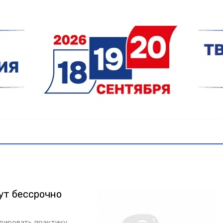
ут бессрочно
дировать практику