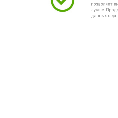
позволяет а
лучше. Прод
данных серв
Новости
Выборы 2022
Общество
Условия предоста
эфирного времен
Спорт
Культура