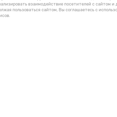
нализировать взаимодействие посетителей с сайтом и 
олжая пользоваться сайтом, Вы соглашаетесь с использ
исов.
Мы в соцсетях
вления
и