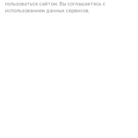
пользоваться сайтом, Вы соглашаетесь с
использованием данных сервисов.
Новости
Общество
Спорт
Культура
Здравоохранение
Политика
Происшествия
Экономика
Наука
Выборы 2022
Условия предоставления эфирного времени
Мы в соцсетях