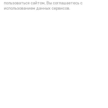
пользоваться сайтом, Вы соглашаетесь с
использованием данных сервисов.
Новости
Общество
Спорт
Культура
Здравоохранение
Политика
Происшествия
Экономика
Наука
Выборы 2022
Условия предоставления эфирного времени
Мы в соцсетях