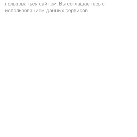
пользоваться сайтом, Вы соглашаетесь с
использованием данных сервисов.
Новости
Общество
Спорт
Культура
Здравоохранение
Политика
Происшествия
Экономика
Наука
Выборы 2022
Условия предоставления эфирного времени
Мы в соцсетях