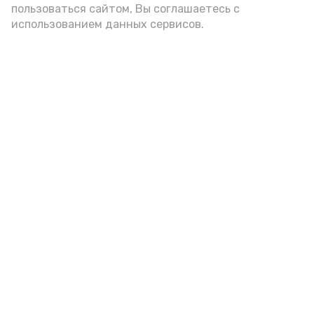
пользоваться сайтом, Вы соглашаетесь с
использованием данных сервисов.
Новости
Общество
Спорт
Культура
Здравоохранение
Политика
Происшествия
Экономика
Наука
Выборы 2022
Условия предоставления эфирного времени
Мы в соцсетях