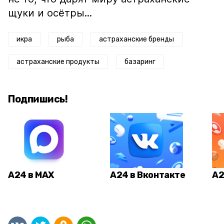
щуки и осётры...
икра
рыба
астраханские бренды
астраханские продукты
базаринг
Подпишись!
А24 в MAX
А24 в Вконтакте
А2