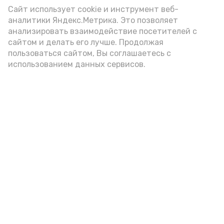
Сайт использует cookie и инструмент веб-
аналитики Яндекс.Метрика. Это позволяет
анализировать взаимодействие посетителей с
А24 в MAX
А24 в Вконтакте
А2
сайтом и делать его лучше. Продолжая
пользоваться сайтом, Вы соглашаетесь с
использованием данных сервисов.
Сотрудники икрянинского музея
провели встречу ко Дню
строителя