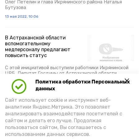
Олег Петелин и глава Икрянинского района Наталья
Бутузова
13 мая 2022, 10:06
В Астраханской области
вспомогательному
медперсоналу предлагают
повысить статус
С этой инициативой выступили работники Икрянинской
ЦРБ. Депутат Госдумы от Астраханской области
Леонид Огуль поддержал их
Политика обработки Персональных
12 мая 2022, 17:44
данных
Сайт использует cookie и инструмент веб-
аналитики Яндекс.Метрика. Это позволяет
Икрянинский музей ко Дню
анализировать взаимодействие посетителей с
Победы оцифровал
сайтом и делать его лучше. Продолжая
грампластинки
пользоваться сайтом, Вы соглашаетесь с
использованием данных сервисов.
В частности, в Сети доступна песня композитора Эшпая