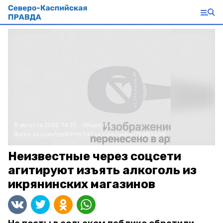
8 августа 2022, 14:27
Общество
Фото:
vk.com/id699115347
vk.com/public73883508
Неизвестные через соцсети
агитируют изъять алкоголь из
икрянинских магазинов