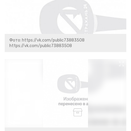
Фото: https://vk.com/public73883508
https://vk.com/public73883508