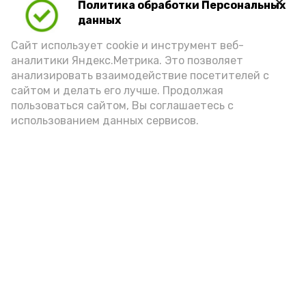
Политика обработки Персональных
Для взрослого человека безопасной
данных
порцией икры считается 30-50 граммов
(2-3 ложки). При этом следует обратить
Сайт использует cookie и инструмент веб-
аналитики Яндекс.Метрика. Это позволяет
внимание на хлеб, с которым она
анализировать взаимодействие посетителей с
подаётся: лучше выбирать
сайтом и делать его лучше. Продолжая
цельнозерновой, с мукой грубого
пользоваться сайтом, Вы соглашаетесь с
использованием данных сервисов.
помола. Есть икру следует в первой
половине дня. Кстати, полезнее для
здоровья сопроводить такой бутерброд
сочными овощами, свежей зеленью и
отварным яйцом.