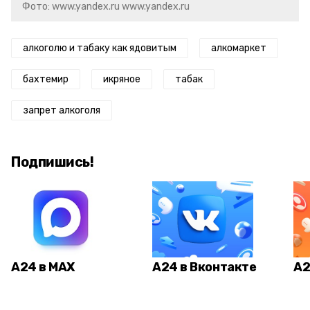
Фото: www.yandex.ru www.yandex.ru
алкоголю и табаку как ядовитым
алкомаркет
бахтемир
икряное
табак
запрет алкоголя
Подпишись!
А24 в MAX
А24 в Вконтакте
А2