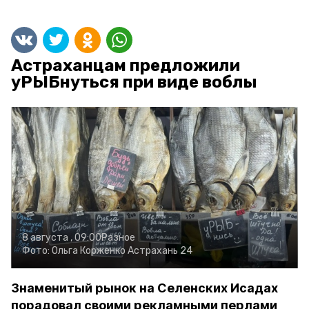
Астраханцам предложили
уРЫБнуться при виде воблы
8 августа , 09:00
Разное
Фото:
Ольга Корженко
Астрахань 24
Знаменитый рынок на Селенских Исадах
порадовал своими рекламными перлами