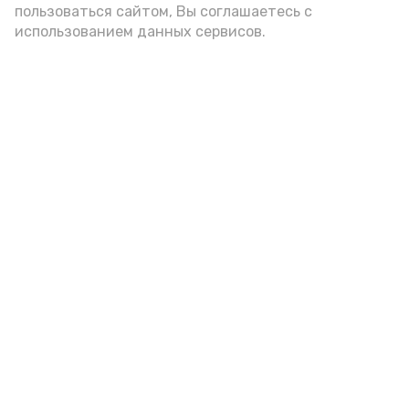
пользоваться сайтом, Вы соглашаетесь с
использованием данных сервисов.
Новости
Общество
Спорт
Культура
Здравоохранение
Политика
Происшествия
Экономика
Наука
Выборы 2022
Условия предоставления эфирного времени
Мы в соцсетях