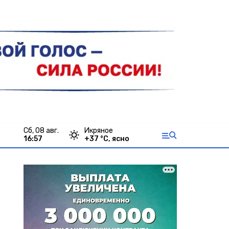
сб, 08 авг.
Икряное
16:57
+
37
°С,
ясно