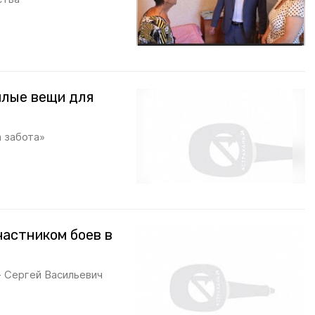
плые вещи для
 забота»
частником боев в
 Сергей Васильевич