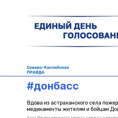
#
донбасс
Вдова из астраханского села поже
медикаменты жителям и бойцам До
Алла Ильина передала теплую одежду и лекар