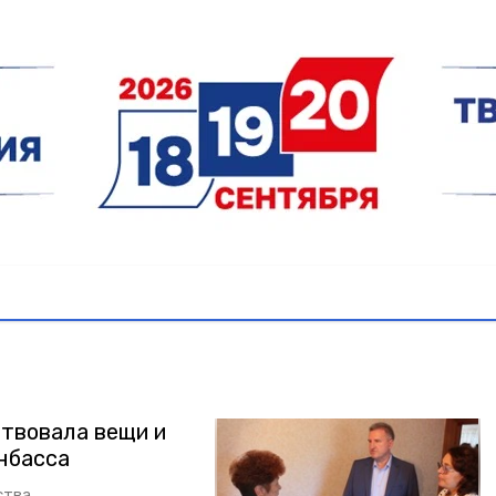
ртвовала вещи и
нбасса
ства