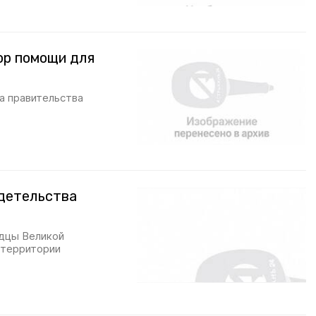
ор помощи для
ва правительства
идетельства
идцы Великой
 территории