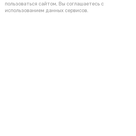
пользоваться сайтом, Вы соглашаетесь с
использованием данных сервисов.
Новости
Общество
Спорт
Культура
Здравоохранение
Политика
Происшествия
Экономика
Наука
Выборы 2022
Условия предоставления эфирного времени
Мы в соцсетях