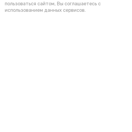
пользоваться сайтом, Вы соглашаетесь с
использованием данных сервисов.
Новости
Общество
Спорт
Культура
Здравоохранение
Политика
Происшествия
Экономика
Наука
Выборы 2022
Условия предоставления эфирного времени
Мы в соцсетях