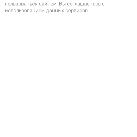
пользоваться сайтом, Вы соглашаетесь с
использованием данных сервисов.
Новости
Общество
Спорт
Культура
Здравоохранение
Политика
Происшествия
Экономика
Наука
Выборы 2022
Условия предоставления эфирного времени
Мы в соцсетях