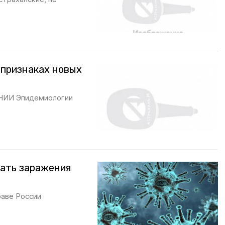
 признаках новых
НИИ Эпидемиологии
жать заражения
аве России