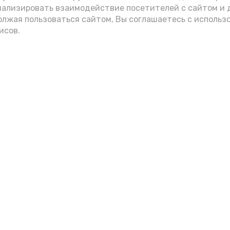
нализировать взаимодействие посетителей с сайтом и 
олжая пользоваться сайтом, Вы соглашаетесь с использ
исов.
Мы в соцсетях
вления
и