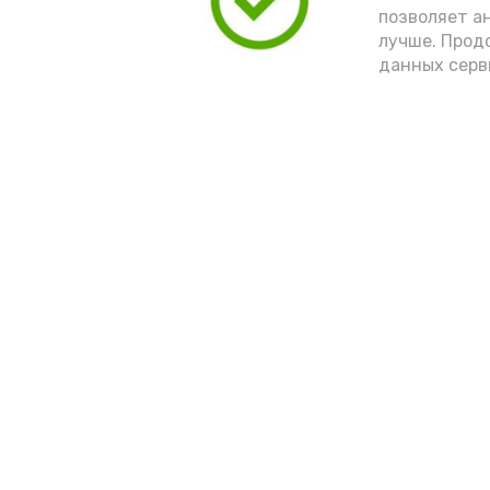
позволяет а
лучше. Прод
данных серв
Новости
Выборы 2022
Общество
Условия предоста
эфирного времен
Спорт
Культура