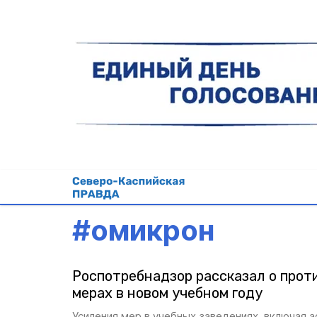
#
омикрон
Роспотребнадзор рассказал о про
мерах в новом учебном году
Усиления мер в учебных заведениях, включая а