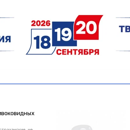
тивоковидных
страханские, не