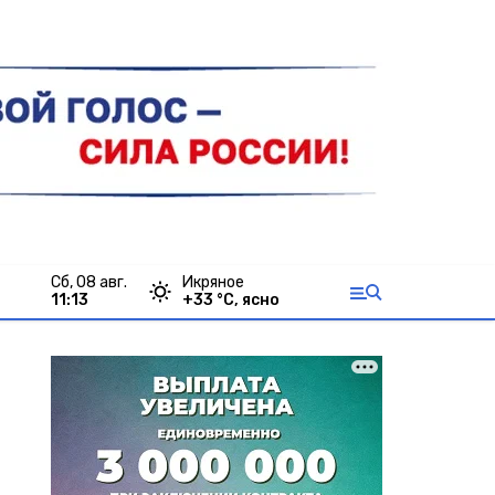
сб, 08 авг.
Икряное
11:13
+
33
°С,
ясно