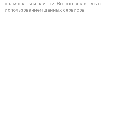
пользоваться сайтом, Вы соглашаетесь с
использованием данных сервисов.
Новости
Общество
Спорт
Культура
Здравоохранение
Политика
Происшествия
Экономика
Наука
Выборы 2022
Условия предоставления эфирного времени
Мы в соцсетях