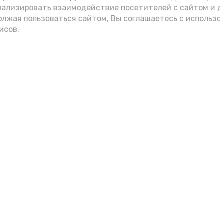
нализировать взаимодействие посетителей с сайтом и 
олжая пользоваться сайтом, Вы соглашаетесь с использ
исов.
Мы в соцсетях
вления
и