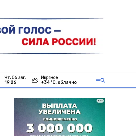
чт, 06 авг.
Икряное
19:26
+
34
°С,
облачно