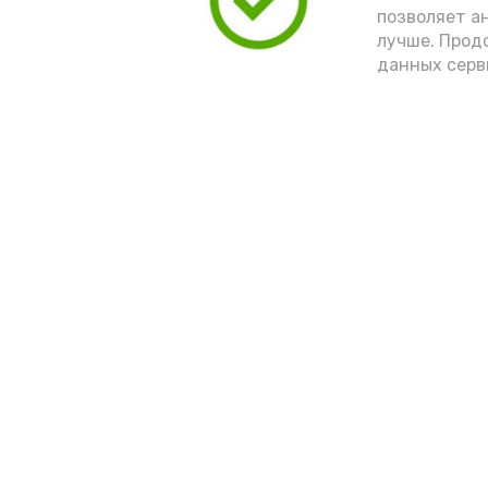
позволяет а
лучше. Прод
данных серв
Новости
Выборы 2022
Общество
Условия предоста
эфирного времен
Спорт
Культура