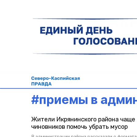
#
приемы в адми
Жители Икрянинского района чаще 
чиновников помочь убрать мусор
В администрации района рассказали о формат