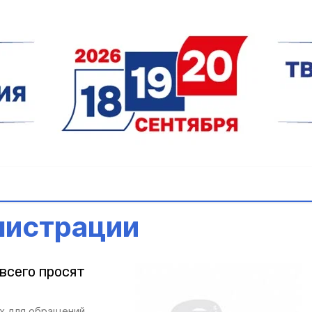
нистрации
всего просят
ах для обращений