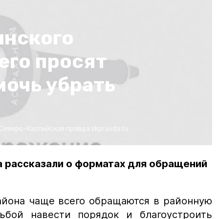
инского
его просят
мочь убрать
Северо-Каспийская правда
skpravda.ru
а рассказали о форматах для обращений
айона чаще всего обращаются в районную
ьбой навести порядок и благоустроить