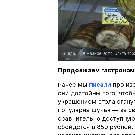
Вчера, 11:00
Разное
Фото:
Ольга Ко
Продолжаем гастроном
Ранее мы
писали
про изо
они достойны того, чтоб
украшением стола стану
популярна щучья — за с
сравнительно доступную 
обойдётся в 850 рублей.