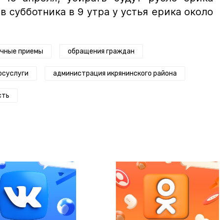
в субботника в 9 утра у устья ерика около
чные приемы
обращения граждан
осуслуги
администрация икрянинского района
сть