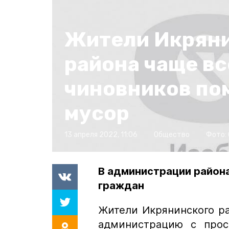
Жители Икрян
района чаще вс
чиновников по
мусор
13 апреля 2022, 11:06
Общество
Фото:
В администрации район
граждан
Жители Икрянинского р
администрацию с прос