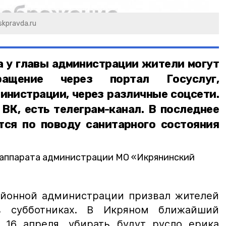
kpravda.ru
а у главы администрации жители могут
ащение через портал Госуслуг,
инистрации, через различные соцсети.
 ВК, есть телеграм-канал. В последнее
ся по поводу санитарного состояния
 аппарата администрации МО «Икрянинский
айонной администрации призвал жителей
в субботниках. В Икряном ближайший
, 16 апреля, убирать будут русло ерика