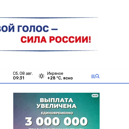
сб, 08 авг.
Икряное
09:31
+
28
°С,
ясно