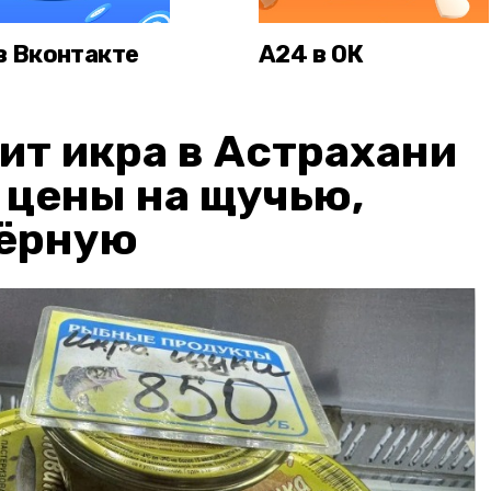
в Вконтакте
А24 в ОК
ит икра в Астрахани
: цены на щучью,
чёрную