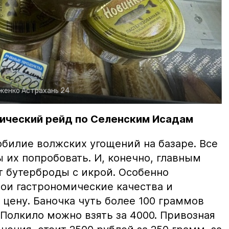
рженко
Астрахань 24
ический рейд по Селенским Исадам
билие волжских угощений на базаре. Все
ы их попробовать. И, конечно, главным
т бутерброды с икрой. Особенно
вои гастрономические качества и
цену. Баночка чуть более 100 граммов
 Полкило можно взять за 4000. Привозная